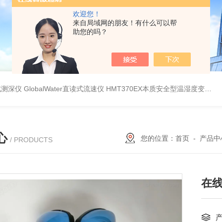
欢迎您！
来自局域网的朋友！有什么可以帮
助您的吗？
持式测深仪
GlobalWater直读式流速仪
HMT370EX本质安全型温湿度变送器系列 适用于 0 区和 20 区
心
您的位置：
首页
-
产品中
/ PRODUCTS
在