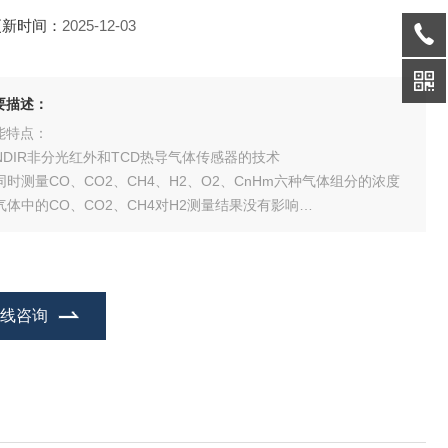
更新时间：
2025-12-03
要描述：
能特点：
 NDIR非分光红外和TCD热导气体传感器的技术
 同时测量CO、CO2、CH4、H2、O2、CnHm六种气体组分的浓度
 气体中的CO、CO2、CH4对H2测量结果没有影响
 气体采样流量对H2热导传感器无影响（技术）
 自动计算煤气热值
 内置进口采样气泵，可自动校准调零
 配置（320×240）液晶显示屏，标准RS232串行通信接口
在线咨询