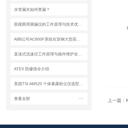
水管漏水如何查漏？
双模两用测漏仪的工作原理与技术优势分析
ABB公司AC800F系统在宣钢大型高炉的生产实践
直读式流速仪工作原理与操作维护全流程指南
ATEX 防爆指令介绍
美国TSI AM520 个体暴露粉尘仪选型推荐
查看全部
上一篇：