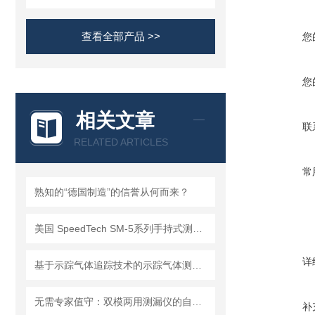
查看全部产品 >>
您
您
相关文章
联
RELATED ARTICLES
常
熟知的“德国制造”的信誉从何而来？
美国 SpeedTech SM-5系列手持式测深仪
详
基于示踪气体追踪技术的示踪气体测漏仪工作原理与操作维修详解
无需专家值守：双模两用测漏仪的自动化集成方案详解
补