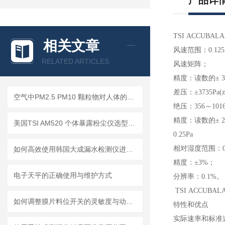
产品详
TSI ACCUBAL
相关文章
风速范围：
0.125
RELATED ARTICLES
风速矩阵；
精度：读数的±
差压：±
3735Pa(
空气中PM2.5 PM10 颗粒物对人体的危害!
绝压：
356
～
101
精度：读数的±
美国TSI AM520 个体暴露粉尘仪选型推荐
0.25Pa
相对湿度范围：
如何高效使用韩国大成漏水检测仪进行漏水问题排查
精度：±
3%
；
电子天平的正确使用与维护方式
分辨率：
0.1%
TSI ACCUBALA
如何调整膜片料位开关的灵敏度与动作点
特性和优点
实际速率和标准