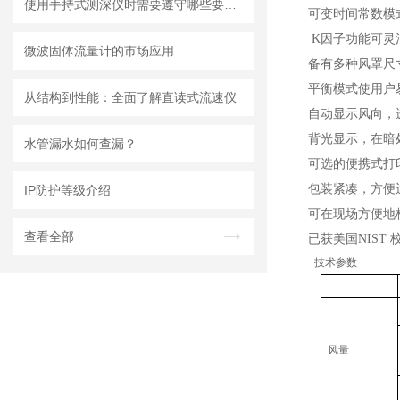
使用手持式测深仪时需要遵守哪些要求？
可变时间常数模
K
因子功能可灵
微波固体流量计的市场应用
备有多种风罩尺
平衡模式使用户
从结构到性能：全面了解直读式流速仪
自动显示风向，
背光显示，在暗
水管漏水如何查漏？
可选的便携式打
包装紧凑，方便
IP防护等级介绍
可在现场方便地
查看全部
已获美国
NIST
技术参数
风量