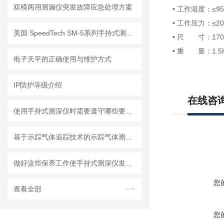
双模两用测漏仪突发故障应急处理方案
• 工作湿度：≤
• 工作压力：≤20
美国 SpeedTech SM-5系列手持式测深仪
• 尺 寸：170×
• 重 量：1.5
电子天平的正确使用与维护方式
IP防护等级介绍
在线咨
使用手持式测深仪时需要遵守哪些要求？
基于示踪气体追踪技术的示踪气体测漏仪工作原理与操作维修详解
做好这些保养工作使手持式测深仪发挥更大作用
您
查看全部
您