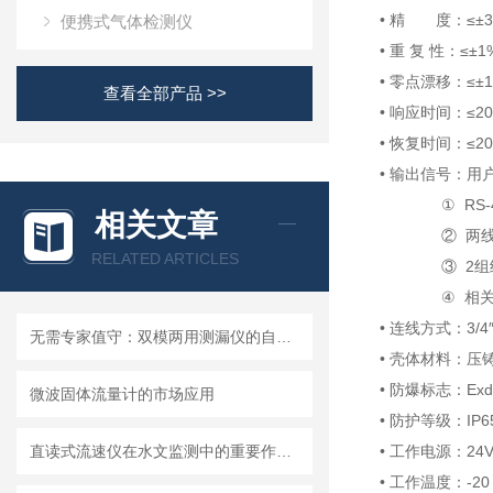
• 精 度：≤
便携式气体检测仪
• 重 复 性：≤±1
• 零点漂移：≤±1
查看全部产品 >>
• 响应时间：≤2
• 恢复时间：≤2
• 输出信号：用
① RS-48
相关文章
② 两线制4-
RELATED ARTICLES
③ 2组继电器输
④ 相关配件
• 连线方式：3/4
无需专家值守：双模两用测漏仪的自动化集成方案详解
• 壳体材料：压
• 防爆标志：Exd
微波固体流量计的市场应用
• 防护等级：IP6
直读式流速仪在水文监测中的重要作用与应用实践
• 工作电源：24V
• 工作温度：-