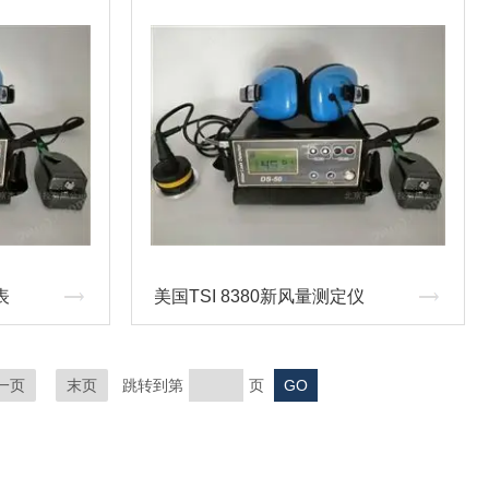
表
美国TSI 8380新风量测定仪
一页
末页
跳转到第
页