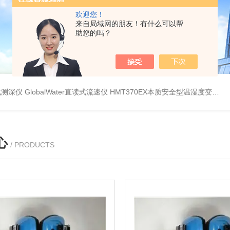
欢迎您！
来自局域网的朋友！有什么可以帮
助您的吗？
持式测深仪
GlobalWater直读式流速仪
HMT370EX本质安全型温湿度变送器系列 适用于 0 区和 20 区
心
/ PRODUCTS