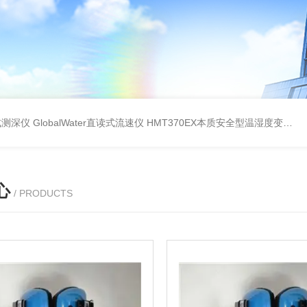
持式测深仪
GlobalWater直读式流速仪
HMT370EX本质安全型温湿度变送器系列 适用于 0 区和 20 区
心
/ PRODUCTS